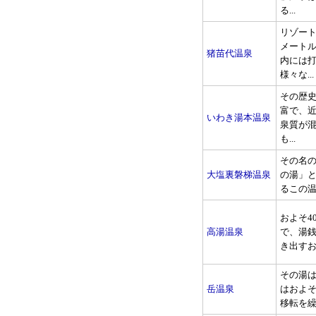
る...
リゾート
メート
猪苗代温泉
内には
様々な...
その歴
富で、近
いわき湯本温泉
泉質が
も...
その名
大塩裏磐梯温泉
の湯」
るこの温
およそ4
高湯温泉
で、湯
き出すお
その湯
岳温泉
はおよそ
移転を繰