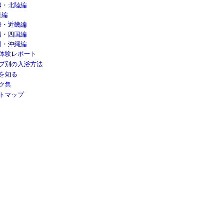
越・北陸編
東編
海・近畿編
国・四国編
州・沖縄編
体験レポート
プ別の入浴方法
を知る
ク集
トマップ