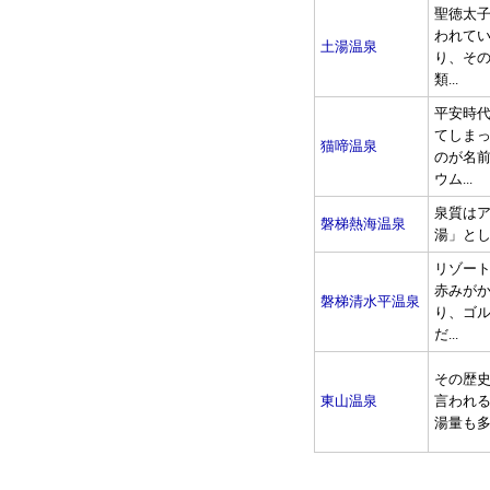
聖徳太
われてい
土湯温泉
り、そ
類...
平安時
てしま
猫啼温泉
のが名
ウム...
泉質は
磐梯熱海温泉
湯」とし
リゾー
赤みが
磐梯清水平温泉
り、ゴ
だ...
その歴史
東山温泉
言われ
湯量も多い