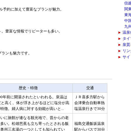
信
関
ホテル予約に加えて豊富なプランが魅力。
東
中
九
ト。豊富な情報でリピーターも多い。
温泉
タイ
泉質
リン
プランも魅力です。
サイ
歴史・特徴
交通
00年前に開湯されたといわれる。泉温は
ＪＲ喜多方駅から
2度と高く、体が浮き上がるほどに塩分が高
会津乗合自動車熱
特徴。婦人病に対する効能が高いと...
塩温泉行きで30分
沿いに旅館が連なる観光地で、昔からの老
も多い。松雄芭蕉も立ち寄ったとされる飯
福島交通飯坂温泉
は奥州三名湯の一つとしても知られてい
駅からバスで30分