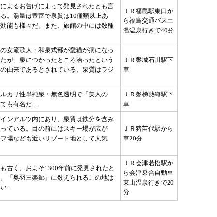
子によるお告げによって発見されたとも言
ＪＲ福島駅東口か
る。湯量は豊富で泉質は10種類以上あ
ら福島交通バス土
の効能も様々だ。また、旅館の中には数種
湯温泉行きで40分
代の女流歌人・和泉式部が愛猫が病になっ
ったが、泉につかったところ治ったという
ＪＲ磐城石川駅下
前の由来であるとされている。泉質はラジ
車
アルカリ性単純泉・無色透明で「美人の
ＪＲ磐梯熱海駅下
ても有名だ...
車
トインアルツ内にあり、泉質は鉄分を含み
かっている。目の前にはスキー場が広が
ＪＲ猪苗代駅から
ルフ場なども近いリゾート地として人気
車20分
ＪＲ会津若松駅か
も古く、およそ1300年前に発見されたと
ら会津乗合自動車
る。「奥羽三楽郷」に数えられるこの地は
東山温泉行きで20
...
分