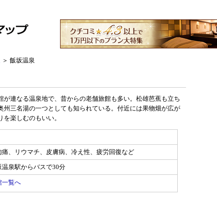
泉
＞ 飯坂温泉
館が連なる温泉地で、昔からの老舗旅館も多い。松雄芭蕉も立ち
奥州三名湯の一つとしても知られている。付近には果物畑が広が
りを楽しむのもいい。
肉痛、リウマチ、皮膚病、冷え性、疲労回復など
温泉駅からバスで30分
館一覧へ