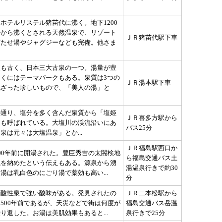
ホテルリステル猪苗代に沸く。地下1200
ルから沸くとされる天然温泉で、リゾート
ＪＲ猪苗代駅下車
打たせ湯やジャグジーなども完備。他さま
史も古く、日本三大古泉の一つ。湯量が豊
くにはテーマパークもある。泉質は3つの
ＪＲ湯本駅下車
混ざった珍しいもので、「美人の湯」と
の通り、塩分を多く含んだ泉質から「塩姫
ＪＲ喜多方駅から
とも呼ばれている。大塩川の渓流沿いにあ
バス25分
泉は元々は大塩温泉」とか...
ＪＲ福島駅西口か
00年前に開湯された。豊臣秀吉の太閤検地
ら福島交通バス土
銭を納めたという伝えもある。源泉から湧
湯温泉行きで約30
湯は乳白色のにごり湯で薬効も高い...
分
は酸性泉で強い酸味がある。発見されたの
ＪＲ二本松駅から
500年前であるが、天災などで街は何度が
福島交通バス岳温
り返した。お湯は美肌効果もあると...
泉行きで25分