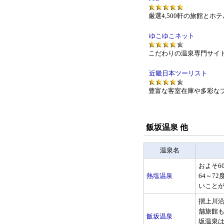
厳選4,500軒の旅館と
ゆこゆこネット
こだわりの温泉専門サイ
近畿日本ツーリスト
豊富な客室在庫や多彩な
飯坂温泉 他
温泉名
およそ6
熱塩温泉
64～7
いことが
摺上川
舗旅館
飯坂温泉
坂温泉