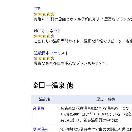
JTB
厳選4,500軒の旅館とホテル予約に加えて豊富なプラン
ゆこゆこネット
こだわりの温泉専門サイト。豊富な情報でリピーターも
近畿日本ツーリスト
豊富な客室在庫や多彩なプランも魅力です。
金田一温泉 他
温泉名
歴史・特徴
台温泉
台温泉は花巻温泉郷にある温泉の一つで
たのは600年ほど前だとされている。標高4
あいにあり、花巻温泉郷の中では...
夏油温泉
江戸時代の温泉番付で東の大関にも選ば