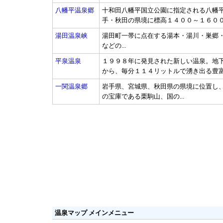
八幡平温泉郷
十和田八幡平国立公園に指定される八幡
手・秋田の県境に標高１４００～１６００M
湯田温泉峡
湯田町一帯に点在する湯本・湯川・巣郷
などの...
平泉温泉
１９９８年に発見された新しい温泉。地
から、毎分１１４リットルで湧き出る豊富な
一関温泉郷
岩手県、宮城県、秋田県の県境に位置し
の宝庫である栗駒山、国の...
温泉マップ メインメニュー