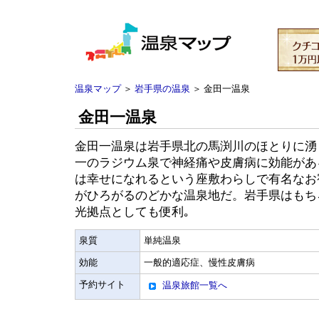
温泉マップ
＞
岩手県の温泉
＞ 金田一温泉
金田一温泉
金田一温泉は岩手県北の馬渕川のほとりに湧
一のラジウム泉で神経痛や皮膚病に効能があ
は幸せになれるという座敷わらしで有名なお
がひろがるのどかな温泉地だ。岩手県はもち
光拠点としても便利｡
泉質
単純温泉
効能
一般的適応症、慢性皮膚病
予約サイト
温泉旅館一覧へ