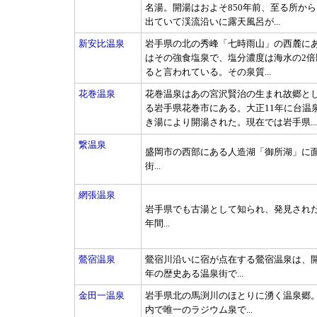
名湯。開湯はおよそ850年前、至る所か
出ていて渓流沿いに露天風呂が...
新安比温泉
岩手県の北の秀峰「七時雨山」の西麓に
はその強食塩泉で、塩分濃度は海水の2倍
ると言われている。その泉質...
花巻温泉
花巻温泉はあの宮沢賢治の生まれ故郷と
る岩手県花巻市にある。大正11年に台温
き湯により開湯された。現在では岩手県...
繋温泉
盛岡市の西部にある人造湖「御所湖」に
街
...
網張温泉
岩手県でも古湯として知られ、発見され
年間
...
鶯宿温泉
鶯宿川沿いに宿が点在する鶯宿温泉は、
年の歴史ある温泉街で
...
金田一温泉
岩手県北の馬渕川のほとりに湧く温泉郷
内で唯一のラジウム泉で
...