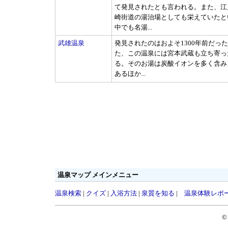
て発見されたとも言われる。また、江
崎街道の湯治場としても栄えていたと
中でも名湯...
武雄温泉
発見されたのはおよそ1300年前だっ
た、この温泉には宮本武蔵も立ち寄っ
る。そのお湯は炭酸イオンを多く含み
あるほか...
温泉マップ メインメニュー
温泉検索
|
クイズ
|
入浴方法
|
泉質を知る
|
温泉体験レポ