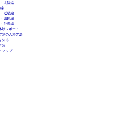
越・北陸編
東編
海・近畿編
国・四国編
州・沖縄編
体験レポート
プ別の入浴方法
を知る
ク集
トマップ