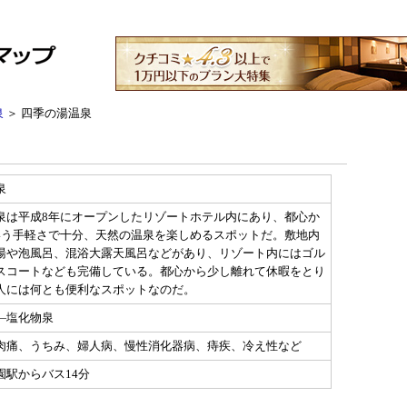
泉
＞ 四季の湯温泉
泉
泉は平成8年にオープンしたリゾートホテル内にあり、都心か
いう手軽さで十分、天然の温泉を楽しめるスポットだ。敷地内
湯や泡風呂、混浴大露天風呂などがあり、リゾート内にはゴル
スコートなども完備している。都心から少し離れて休暇をとり
人には何とも便利なスポットなのだ。
―塩化物泉
肉痛、うちみ、婦人病、慢性消化器病、痔疾、冷え性など
園駅からバス14分