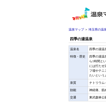
温泉マップ
＞
埼玉県の温
四季の湯温泉
温泉名
四季の湯温
特徴・歴史
四季の湯温
ら1時間と
には打たせ
フ場やテニ
たいという
泉質
ナトリウム
効能
神経痛、筋
交通
東武森林公