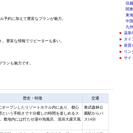
信
関
東
ホテル予約に加えて豊富なプランが魅力。
中
九
温泉
タイ
ト。豊富な情報でリピーターも多い。
泉質
リン
サイ
プランも魅力です。
歴史・特徴
交通
にオープンしたリゾートホテル内にあり、都心
東武森林公
間という手軽さで十分癒しの時間を楽しめるス
園駅からバ
。敷地内には打たせ湯や泡風呂、混浴大露天風
ス14分