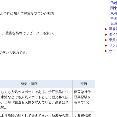
信
関
東
ホテル予約に加えて豊富なプランが魅力。
中
九
温泉
ト。豊富な情報でリピーターも多い。
タイ
泉質
リン
サイ
プランも魅力です。
歴史・特徴
交通
としても人気のスポットである。伊豆半島に位
伊豆急行伊
海水浴などでも人気スポットとして観光客で賑
豆高原駅か
か、日帰り施設も人気を呼んでいる。泉質は単
ら車で15分
...
代より漁師の町として栄えてきた。熱海から車
ＪＲ網代駅