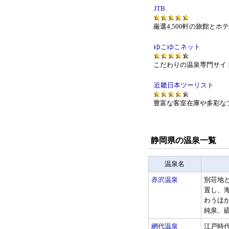
JTB
厳選4,500軒の旅館と
ゆこゆこネット
こだわりの温泉専門サイ
近畿日本ツーリスト
豊富な客室在庫や多彩な
静岡県の温泉一覧
温泉名
赤沢温泉
別荘地
置し、
わうほ
純泉、硫酸
網代温泉
江戸時