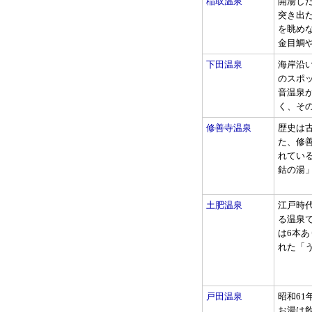
稲取温泉
開湯し
突き出
を眺め
金目鯛や.
下田温泉
海岸沿
のスポ
音温泉
く、その効
修善寺温泉
歴史は古
た、修
れてい
鈷の湯」は
土肥温泉
江戸時
る温泉
は6本
れた「う
戸田温泉
昭和6
お湯は