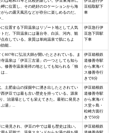
たのは昭和31年と比較的新しい。伊豆東海岸に
伊豆急行伊
た岬に位置し、その絶好のロケーションから海
豆稲取駅下
ながらの露天風呂などが存分に楽しめるのだ。
車
..
いに位置する下田温泉はリゾート地として人気
伊豆急行伊
ットだ。下田温泉には蓮台寺、白浜、河内、観
豆急下田駅
が点在している。泉質は単純温泉で肌にもよ
下車
能...
く807年に弘法大師が開いたとされている。ま
伊豆箱根鉄
善寺温泉は「伊豆三古湯」の一つとしても知ら
道修善寺駅
る。修善寺温泉発祥の地としても知られる「独
から東海バ
...
ス修善寺行
きで8分
代、土肥金山の採掘中に湧き出したとされてい
伊豆箱根鉄
で西伊豆では最も古い歴史を持っている。源泉
道修善寺駅
あり、治湯場としても栄えてきた。最初に発見さ
から東海バ
ぶ湯」...
ス堂ヶ島・
松崎方面行
きで50分
1年に発見され、伊豆の中では最も歴史は浅い。
伊豆箱根鉄
飲用も可能で、温泉スタンドからお湯の持ち帰
道修善寺駅