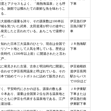
分程度とアクセスもよく、「南熱海温泉」とも呼
下車
いる。旅館では獲れたての新鮮な魚を味わうこ
...
大規模の湯量を誇り、その源泉数は100本以
伊豆急行伊
戸城を気づいた武将、太田道灌が狩りの途中に
豆熱川駅下
も発見したと言われている。あちこちで湯煙り
車
...
と知れた日本三大温泉のひとつ、現在は全国で
ＪＲ熱海駅
なリゾート地として人気を博している。歴史は
下車
良時代（1200年以上前）に開湯されたと言わ
...
代に発見された古湯、古奈と明治時代に開湯し
伊豆箱根鉄
を合わせて伊豆長岡温泉と呼ばれている。その
道伊豆長岡
日本で始めてペットボトルに詰めて販売された
駅からバス
で10分ほど
古く、平安時代にさかのぼる。源泉の数も多
ＪＲ伊東駅
８０本あり、湯量は全国第２位を誇る温泉地と
下車または
海とともに伊豆を代表する温泉地である。江戸
伊豆急行南
湯治場...
伊東駅下車