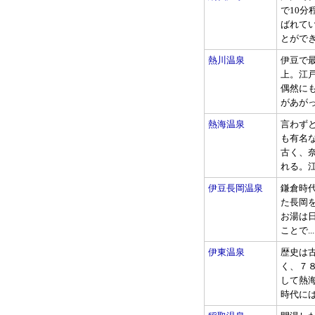
で10
ばれて
とができる
熱川温泉
伊豆で最
上。江
偶然に
があがって
熱海温泉
言わず
も有名
古く、奈
れる。江戸
伊豆長岡温泉
鎌倉時
た長岡
お湯は
ことで...
伊東温泉
歴史は
く、７
して熱
時代には