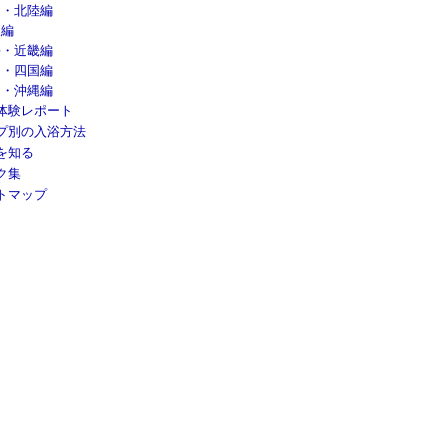
越・北陸編
東編
海・近畿編
国・四国編
州・沖縄編
体験レポート
プ別の入浴方法
を知る
ク集
トマップ