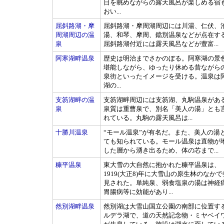
日を眺めながらの露天風呂が楽しめる宿
おい...
屈斜路湖・摩
屈斜路湖・摩周湖周辺には川湯、仁伏、
周湖周辺の温
湯、和琴、摩周、鐺別温泉などが点在す
泉
屈斜路湖付近には露天風呂などが豊富...
阿寒湖畔温泉
歴史は明治までさかのぼる。阿寒湖の景
堪能しながら、ゆったり休める昔ながら
泉街といったイメージを受ける。温泉は
湖の...
支笏湖畔の温
支笏湖畔周辺には支笏湖、丸駒温泉があ
泉
泉質は重曹泉で、別名「美人の湯」とも
れている。丸駒の露天風呂は...
十勝川温泉
“モール温泉”が有名だ。また、美人の湯
ても知られている。モール温泉は直物が
した層から湧き出るため、体の芯まで...
糠平温泉
東大雪の大自然に抱かれた糠平温泉は、
1919(大正8)年に大雪山の原生林のなかで
見された。単純泉、弱食塩泉の湯は神経
胃腸病等に効能があり...
然別湖畔温泉
然別湖は大雪山国立公園の南部に位置す
ルデラ湖で、道の天然記念物・ミヤベイ