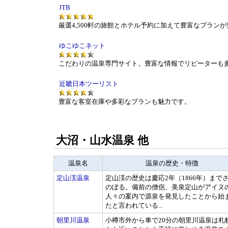
JTB
厳選4,500軒の旅館とホテル予約に加えて豊富なプラン
ゆこゆこネット
こだわりの温泉専門サイト。豊富な情報でリピーターも
近畿日本ツーリスト
豊富な客室在庫や多彩なプランも魅力です。
大沼・山水温泉 他
温泉名
温泉の歴史・特徴
定山渓温泉
定山渓の歴史は慶応2年（1866年）まで
のぼる。備前の僧侶、美泉定山がアイヌ
人々の案内で源泉を発見したことから始
たと言われている...
朝里川温泉
小樽市外から車で20分の朝里川温泉は札