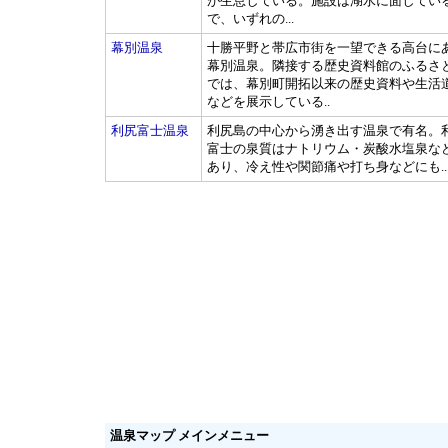
が生息している。施設は湖水に面してい
で、いずれの...
幕別温泉
十勝平野と帯広市街を一望できる高台に
幕別温泉。隣接する歴史資料館のふるさ
では、幕別町開拓以来の歴史資料や生活
などを展示している..
利尻富士温泉
利尻島の中心から湧き出す温泉で有名。
富士の泉質はナトリウム・炭酸水塩泉な
あり、冷え性や関節痛や打ち身などにも..
温泉マップ メインメニュー