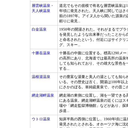
層雲峡温泉・
道北でもその規模で有名な層雲峡温泉は19
天人峡温泉
年頃に発見された。天人峡に関してはさ
前の1897年。アイヌ人から聞いた源泉の
頼りに発見...
白金温泉
1950年の開湯された。それがまるでプラ
を発見したような出来事だったことから
と命名されたという。付近にはサイクリ
グ、スキー...
十勝岳温泉
十勝岳の中腹に位置する。標高1290メー
の高所にあり、北海道では最高所の温泉
しても知られており、その雄大な景色を
する...
温根湯温泉
その豊富な湯量と美人の湯としても知ら
いる。その歴史は古く、開湯は100年以
にさかのぼる。単純硫黄泉で、その昔この.
網走湖畔温泉
網走湖の東側に位置し、湖を一望できる
にある温泉。網走湖畔温泉の近くにはス
場や「網走監獄博物館」などがあり、探
歩道...
ウトロ温泉
知床半島の西側に位置し、1960年頃に温
発見されたとされる。オホーツク海に沈