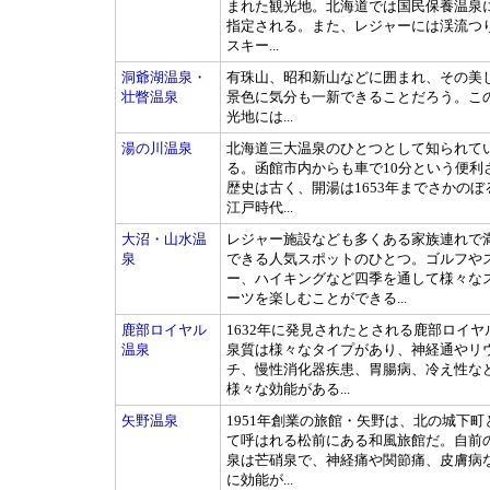
まれた観光地。北海道では国民保養温泉
指定される。また、レジャーには渓流つ
スキー...
洞爺湖温泉・
有珠山、昭和新山などに囲まれ、その美
壮瞥温泉
景色に気分も一新できることだろう。こ
光地には...
湯の川温泉
北海道三大温泉のひとつとして知られて
る。函館市内からも車で10分という便利
歴史は古く、開湯は1653年までさかのぼ
江戸時代...
大沼・山水温
レジャー施設なども多くある家族連れで
泉
できる人気スポットのひとつ。ゴルフや
ー、ハイキングなど四季を通して様々な
ーツを楽しむことができる...
鹿部ロイヤル
1632年に発見されたとされる鹿部ロイヤ
温泉
泉質は様々なタイプがあり、神経通やリ
チ、慢性消化器疾患、胃腸病、冷え性な
様々な効能がある...
矢野温泉
1951年創業の旅館・矢野は、北の城下町
て呼はれる松前にある和風旅館だ。自前
泉は芒硝泉で、神経痛や関節痛、皮膚病
に効能が...