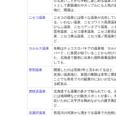
らも近いことから手軽に楽しめる温泉ス
トとして家族連れやカップルにも人気の
地だ。開湯は...
ニセコ温泉
ニセコの温泉には様々な温泉が点在して
る。いわない温泉、ニセコワイス高原温
ひらふ温泉、ニセコアンヌプリ温泉、ニ
昆布温泉、ニセコ湯本温泉、ニセコ新見
泉、ニセコ東山温泉、ニセコ湯ノ里温泉
ど...
カルルス温泉
名称はチェコスロバキアの温泉地「カル
バード」に泉質が似ていることから付け
た。北海道で最初に出来た国民保養温泉
しても...
登別温泉
開湯したのは安政5年と言われてるほど
史深い温泉地だ。泉質の種類は非常に豊
ことでも有名でその硫黄のにおいが立ち
る町並み...
虎杖浜温泉
北海道でも湯量の多さで知られている。
には地球岬などの観光スポットが多い。
近いために太平洋を眺めながらの露天風
ど...
北湯沢温泉
長流川の河床から湧きでる温泉で大自然