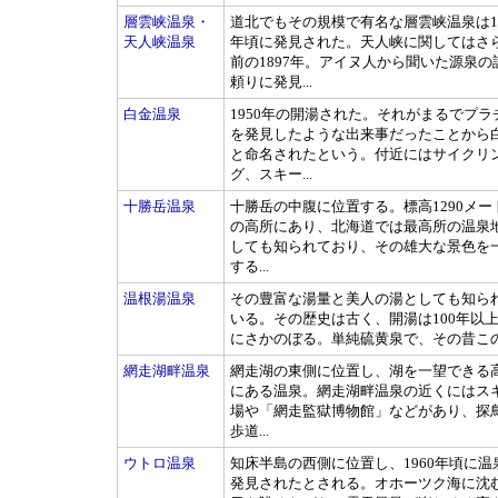
層雲峡温泉・
道北でもその規模で有名な層雲峡温泉は19
天人峡温泉
年頃に発見された。天人峡に関してはさ
前の1897年。アイヌ人から聞いた源泉の
頼りに発見...
白金温泉
1950年の開湯された。それがまるでプラ
を発見したような出来事だったことから
と命名されたという。付近にはサイクリ
グ、スキー...
十勝岳温泉
十勝岳の中腹に位置する。標高1290メー
の高所にあり、北海道では最高所の温泉
しても知られており、その雄大な景色を
する...
温根湯温泉
その豊富な湯量と美人の湯としても知ら
いる。その歴史は古く、開湯は100年以
にさかのぼる。単純硫黄泉で、その昔この.
網走湖畔温泉
網走湖の東側に位置し、湖を一望できる
にある温泉。網走湖畔温泉の近くにはス
場や「網走監獄博物館」などがあり、探
歩道...
ウトロ温泉
知床半島の西側に位置し、1960年頃に温
発見されたとされる。オホーツク海に沈