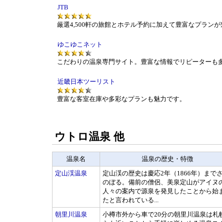
JTB
厳選4,500軒の旅館とホテル予約に加えて豊富なプラン
ゆこゆこネット
こだわりの温泉専門サイト。豊富な情報でリピーターも
近畿日本ツーリスト
豊富な客室在庫や多彩なプランも魅力です。
ウトロ温泉 他
温泉名
温泉の歴史・特徴
定山渓温泉
定山渓の歴史は慶応2年（1866年）まで
のぼる。備前の僧侶、美泉定山がアイヌ
人々の案内で源泉を発見したことから始
たと言われている...
朝里川温泉
小樽市外から車で20分の朝里川温泉は札