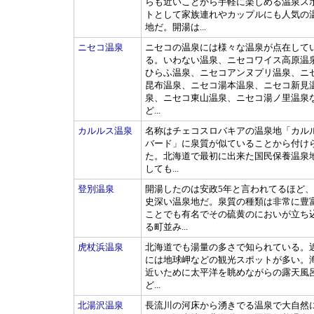
らも近いことから手軽に楽しめる温泉ス
トとして家族連れやカップルにも人気の
地だ。開湯は...
ニセコ温泉
ニセコの温泉には様々な温泉が点在して
る。いわない温泉、ニセコワイス高原温
ひらふ温泉、ニセコアンヌプリ温泉、ニ
昆布温泉、ニセコ湯本温泉、ニセコ新見
泉、ニセコ東山温泉、ニセコ湯ノ里温泉
ど...
カルルス温泉
名称はチェコスロバキアの温泉地「カル
バード」に泉質が似ていることから付け
た。北海道で最初に出来た国民保養温泉
しても...
登別温泉
開湯したのは安政5年と言われてるほど
史深い温泉地だ。泉質の種類は非常に豊
ことでも有名でその硫黄のにおいが立ち
る町並み...
虎杖浜温泉
北海道でも湯量の多さで知られている。
には地球岬などの観光スポットが多い。
近いために太平洋を眺めながらの露天風
ど...
北湯沢温泉
長流川の河床から湧きでる温泉で大自然