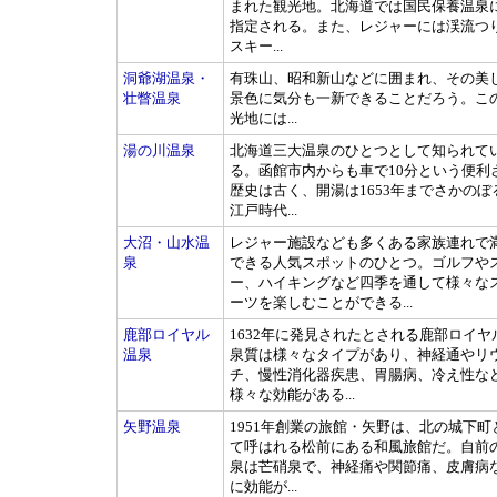
まれた観光地。北海道では国民保養温泉
指定される。また、レジャーには渓流つ
スキー...
洞爺湖温泉・
有珠山、昭和新山などに囲まれ、その美
壮瞥温泉
景色に気分も一新できることだろう。こ
光地には...
湯の川温泉
北海道三大温泉のひとつとして知られて
る。函館市内からも車で10分という便利
歴史は古く、開湯は1653年までさかのぼ
江戸時代...
大沼・山水温
レジャー施設なども多くある家族連れで
泉
できる人気スポットのひとつ。ゴルフや
ー、ハイキングなど四季を通して様々な
ーツを楽しむことができる...
鹿部ロイヤル
1632年に発見されたとされる鹿部ロイヤ
温泉
泉質は様々なタイプがあり、神経通やリ
チ、慢性消化器疾患、胃腸病、冷え性な
様々な効能がある...
矢野温泉
1951年創業の旅館・矢野は、北の城下町
て呼はれる松前にある和風旅館だ。自前
泉は芒硝泉で、神経痛や関節痛、皮膚病
に効能が...