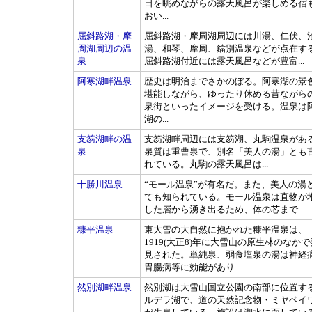
日を眺めながらの露天風呂が楽しめる宿
おい...
屈斜路湖・摩
屈斜路湖・摩周湖周辺には川湯、仁伏、
周湖周辺の温
湯、和琴、摩周、鐺別温泉などが点在す
泉
屈斜路湖付近には露天風呂などが豊富...
阿寒湖畔温泉
歴史は明治までさかのぼる。阿寒湖の景
堪能しながら、ゆったり休める昔ながら
泉街といったイメージを受ける。温泉は
湖の...
支笏湖畔の温
支笏湖畔周辺には支笏湖、丸駒温泉があ
泉
泉質は重曹泉で、別名「美人の湯」とも
れている。丸駒の露天風呂は...
十勝川温泉
“モール温泉”が有名だ。また、美人の湯
ても知られている。モール温泉は直物が
した層から湧き出るため、体の芯まで...
糠平温泉
東大雪の大自然に抱かれた糠平温泉は、
1919(大正8)年に大雪山の原生林のなかで
見された。単純泉、弱食塩泉の湯は神経
胃腸病等に効能があり...
然別湖畔温泉
然別湖は大雪山国立公園の南部に位置す
ルデラ湖で、道の天然記念物・ミヤベイ