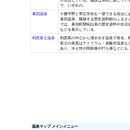
が生息している。施設は湖水に面してい
で、いずれの...
幕別温泉
十勝平野と帯広市街を一望できる高台に
幕別温泉。隣接する歴史資料館のふるさ
では、幕別町開拓以来の歴史資料や生活
などを展示している..
利尻富士温泉
利尻島の中心から湧き出す温泉で有名。
富士の泉質はナトリウム・炭酸水塩泉な
あり、冷え性や関節痛や打ち身などにも..
温泉マップ メインメニュー