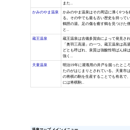
また...
かみのやま温泉
かみのやま温泉はその周辺に沸く6つを
る。その中でも最も古い歴史を持って
鶴脛の湯。足の傷を癒す鶴を見つけた
と...
蔵王温泉
蔵王温泉は吉備多賀由によって発見さ
「奥羽三高湯」の一つ。蔵王温泉は高
どとも呼ばれ、泉質は強酸性明ばん緑
強く...
天童温泉
明治19年に灌漑用の井戸を掘ったとこ
たのがはじまりとされている。天童市は
の将棋の駒を生産することでも有名で
には将棋駒...
温泉マップ メインメニュー