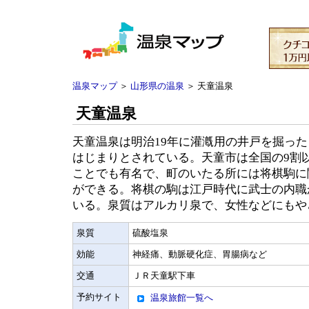
温泉マップ
＞
山形県の温泉
＞ 天童温泉
天童温泉
天童温泉は明治19年に灌漑用の井戸を掘っ
はじまりとされている。天童市は全国の9割
ことでも有名で、町のいたる所には将棋駒に
ができる。将棋の駒は江戸時代に武士の内職
いる。泉質はアルカリ泉で、女性などにもや
泉質
硫酸塩泉
効能
神経痛、動脈硬化症、胃腸病など
交通
ＪＲ天童駅下車
予約サイト
温泉旅館一覧へ