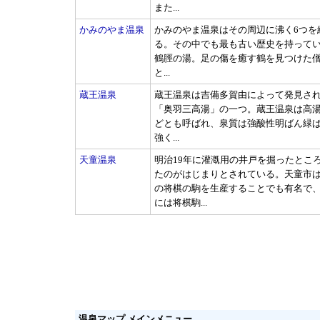
また...
かみのやま温泉
かみのやま温泉はその周辺に沸く6つを
る。その中でも最も古い歴史を持って
鶴脛の湯。足の傷を癒す鶴を見つけた
と...
蔵王温泉
蔵王温泉は吉備多賀由によって発見さ
「奥羽三高湯」の一つ。蔵王温泉は高
どとも呼ばれ、泉質は強酸性明ばん緑
強く...
天童温泉
明治19年に灌漑用の井戸を掘ったとこ
たのがはじまりとされている。天童市は
の将棋の駒を生産することでも有名で
には将棋駒...
温泉マップ メインメニュー